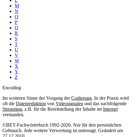
L
M
N
O
P
Q
R
S
T
U
V
W
X
Y
Z
Encoding
Im weiteren Sinne der Vorgang der
Codierung
. In der Praxis wird
oft die
Datenreduktion
von
Videosignalen
und das nachfolgende
Streaming
, z.B. für die Bereitstellung der Inhalte im
Internet
verstanden.
©BET-Fachwörterbuch 1992-2026. Nur für den persönlichen
Gebrauch. Jede weitere Verwertung ist untersagt. Geändert am
27.12.2010