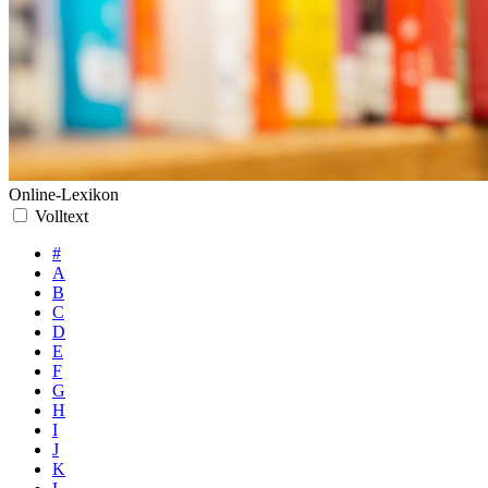
Online-Lexikon
Volltext
#
A
B
C
D
E
F
G
H
I
J
K