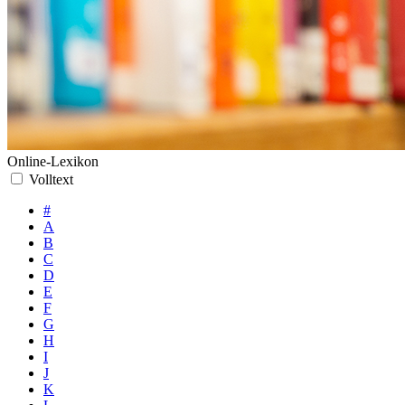
Online-Lexikon
Volltext
#
A
B
C
D
E
F
G
H
I
J
K