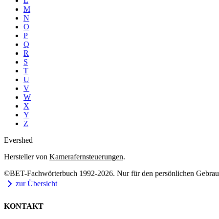
L
M
N
O
P
Q
R
S
T
U
V
W
X
Y
Z
Evershed
Hersteller von
Kamerafernsteuerungen
.
©BET-Fachwörterbuch 1992-2026. Nur für den persönlichen Gebrauch
zur Übersicht
KONTAKT