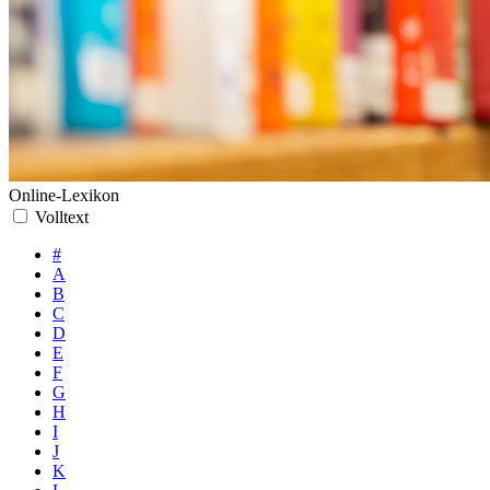
Online-Lexikon
Volltext
#
A
B
C
D
E
F
G
H
I
J
K