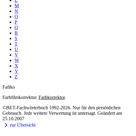
L
M
N
O
P
Q
R
S
T
U
V
W
X
Y
Z
Fafiko
Farbfilmkorrektur.
Farbkorrektor
.
©BET-Fachwörterbuch 1992-2026. Nur für den persönlichen
Gebrauch. Jede weitere Verwertung ist untersagt. Geändert am
25.10.2007
zur Übersicht