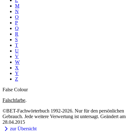
L
M
N
O
P
Q
R
S
T
U
V
W
X
Y
Z
False Colour
Falschfarbe
.
©BET-Fachwörterbuch 1992-2026. Nur für den persönlichen
Gebrauch. Jede weitere Verwertung ist untersagt. Geändert am
28.04.2015
zur Übersicht