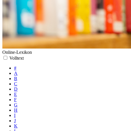
Online-Lexikon
Volltext
#
A
B
C
D
E
F
G
H
I
J
K