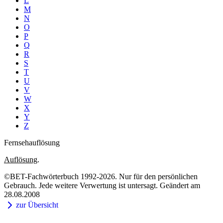
L
M
N
O
P
Q
R
S
T
U
V
W
X
Y
Z
Fernsehauflösung
Auflösung
.
©BET-Fachwörterbuch 1992-2026. Nur für den persönlichen
Gebrauch. Jede weitere Verwertung ist untersagt. Geändert am
28.08.2008
zur Übersicht