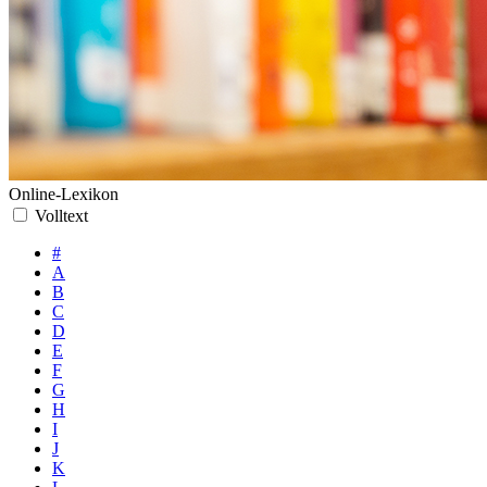
Online-Lexikon
Volltext
#
A
B
C
D
E
F
G
H
I
J
K