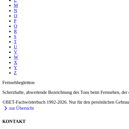
L
M
N
O
P
Q
R
S
T
U
V
W
X
Y
Z
Fernsehbegleitton
Scherzhafte, abwertende Bezeichnung des Tons beim Fernsehen, der oft
©BET-Fachwörterbuch 1992-2026. Nur für den persönlichen Gebrauch
zur Übersicht
KONTAKT