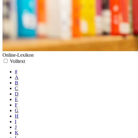
Online-Lexikon
Volltext
#
A
B
C
D
E
F
G
H
I
J
K