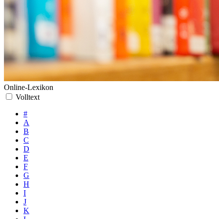
Online-Lexikon
Volltext
#
A
B
C
D
E
F
G
H
I
J
K