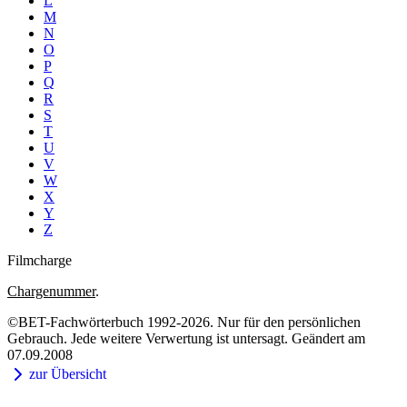
L
M
N
O
P
Q
R
S
T
U
V
W
X
Y
Z
Filmcharge
Chargenummer
.
©BET-Fachwörterbuch 1992-2026. Nur für den persönlichen
Gebrauch. Jede weitere Verwertung ist untersagt. Geändert am
07.09.2008
zur Übersicht