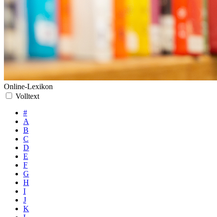
Online-Lexikon
Volltext
#
A
B
C
D
E
F
G
H
I
J
K