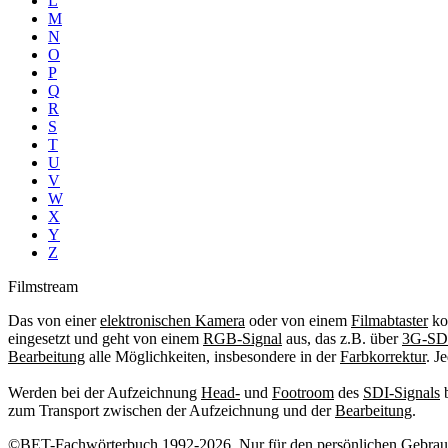
L
M
N
O
P
Q
R
S
T
U
V
W
X
Y
Z
Filmstream
Das von einer
elektronischen Kamera
oder von einem
Filmabtaster
ko
eingesetzt und geht von einem
RGB-Signal
aus, das z.B. über
3G-SD
Bearbeitung
alle Möglichkeiten, insbesondere in der
Farbkorrektur
. J
Werden bei der Aufzeichnung
Head-
und
Footroom
des
SDI-Signals
b
zum Transport zwischen der Aufzeichnung und der
Bearbeitung
.
©BET-Fachwörterbuch 1992-2026. Nur für den persönlichen Gebrauch