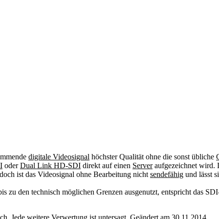
mmende
digitale Videosignal
höchster Qualität ohne die sonst übliche
I
oder
Dual Link HD-SDI
direkt auf einen
Server
aufgezeichnet wird. 
edoch ist das Videosignal ohne Bearbeitung nicht
sendefähig
und lässt s
is zu den technisch möglichen Grenzen ausgenutzt, entspricht das SD
. Jede weitere Verwertung ist untersagt. Geändert am 30.11.2014