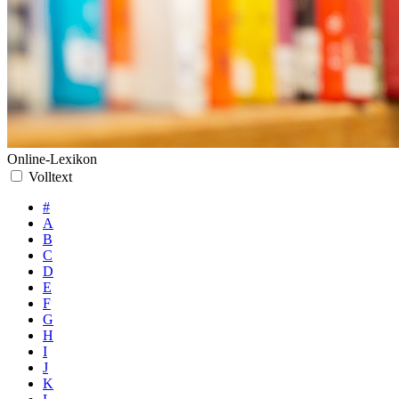
Online-Lexikon
Volltext
#
A
B
C
D
E
F
G
H
I
J
K