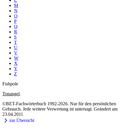
L
M
N
O
P
Q
R
S
T
U
V
W
X
Y
Z
Fishpole
Tonangel
.
©BET-Fachwörterbuch 1992-2026. Nur für den persönlichen
Gebrauch. Jede weitere Verwertung ist untersagt. Geändert am
23.04.2011
zur Übersicht