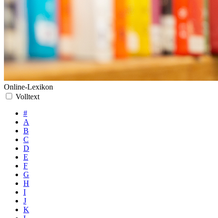
Online-Lexikon
Volltext
#
A
B
C
D
E
F
G
H
I
J
K