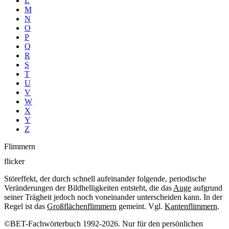
L
M
N
O
P
Q
R
S
T
U
V
W
X
Y
Z
Flimmern
flicker
Störeffekt, der durch schnell aufeinander folgende, periodische
Veränderungen der Bildhelligkeiten entsteht, die das
Auge
aufgrund
seiner Trägheit jedoch noch voneinander unterscheiden kann. In der
Regel ist das
Großflächenflimmern
gemeint. Vgl.
Kantenflimmern
.
©BET-Fachwörterbuch 1992-2026. Nur für den persönlichen