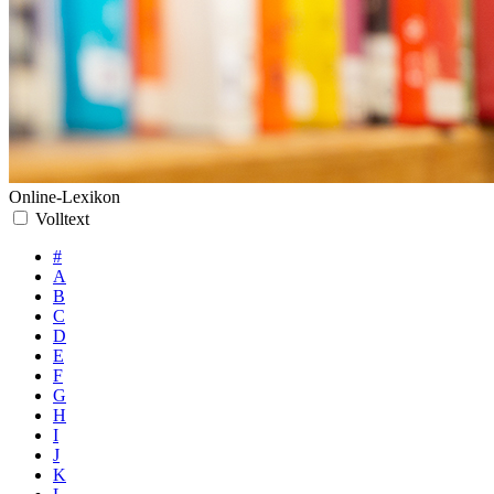
Online-Lexikon
Volltext
#
A
B
C
D
E
F
G
H
I
J
K