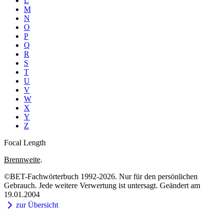
L
M
N
O
P
Q
R
S
T
U
V
W
X
Y
Z
Focal Length
Brennweite
.
©BET-Fachwörterbuch 1992-2026. Nur für den persönlichen
Gebrauch. Jede weitere Verwertung ist untersagt. Geändert am
19.01.2004
zur Übersicht