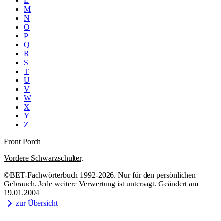
L
M
N
O
P
Q
R
S
T
U
V
W
X
Y
Z
Front Porch
Vordere Schwarzschulter
.
©BET-Fachwörterbuch 1992-2026. Nur für den persönlichen
Gebrauch. Jede weitere Verwertung ist untersagt. Geändert am
19.01.2004
zur Übersicht