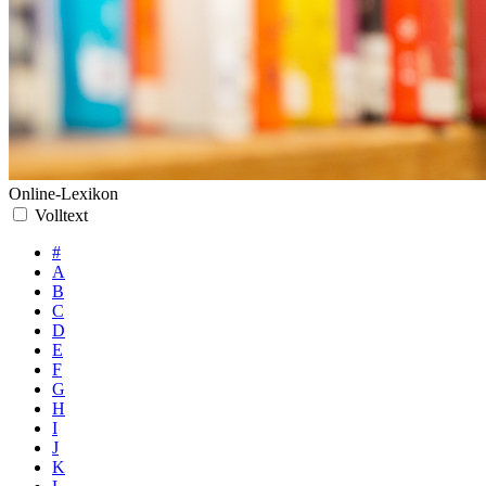
Online-Lexikon
Volltext
#
A
B
C
D
E
F
G
H
I
J
K