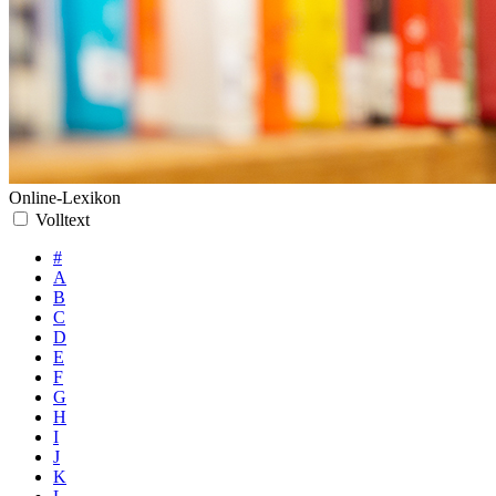
Online-Lexikon
Volltext
#
A
B
C
D
E
F
G
H
I
J
K