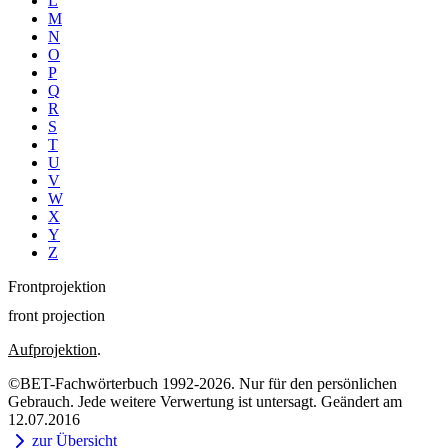
L
M
N
O
P
Q
R
S
T
U
V
W
X
Y
Z
Frontprojektion
front projection
Aufprojektion
.
©BET-Fachwörterbuch 1992-2026. Nur für den persönlichen
Gebrauch. Jede weitere Verwertung ist untersagt. Geändert am
12.07.2016
zur Übersicht