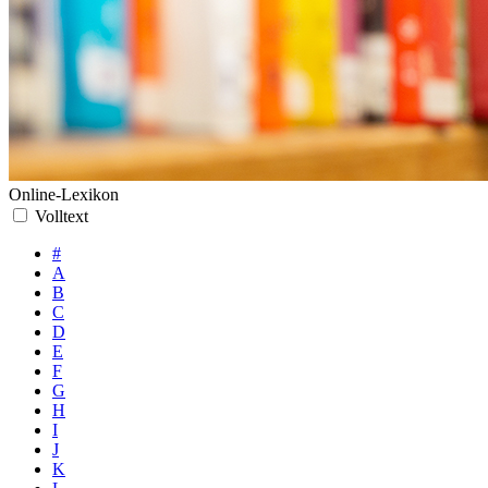
Online-Lexikon
Volltext
#
A
B
C
D
E
F
G
H
I
J
K