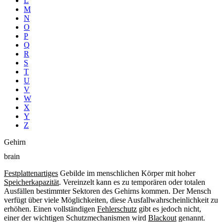
L
M
N
O
P
Q
R
S
T
U
V
W
X
Y
Z
Gehirn
brain
Festplattenartiges
Gebilde im menschlichen Körper mit hoher
Speicherkapazität
. Vereinzelt kann es zu temporären oder totalen
Ausfällen bestimmter Sektoren des Gehirns kommen. Der Mensch
verfügt über viele Möglichkeiten, diese Ausfallwahrscheinlichkeit zu
erhöhen. Einen vollständigen
Fehlerschutz
gibt es jedoch nicht,
einer der wichtigen Schutzmechanismen wird
Blackout
genannt.