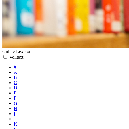
Online-Lexikon
Volltext
#
A
B
C
D
E
F
G
H
I
J
K