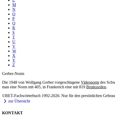
L
M
N
O
P
Q
R
S
T
U
V
W
X
Y
Z
Gerber-Norm
Die 1948 von Wolfgang Gerber vorgeschlagene
Videonorm
des Schw
man eine Norm mit 405, in Frankreich eine mit 819
Bruttozeilen
.
©BET-Fachwörterbuch 1992-2026. Nur für den persönlichen Gebrauch
zur Übersicht
KONTAKT