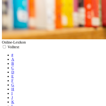
Online-Lexikon
Volltext
#
A
B
C
D
E
F
G
H
I
J
K