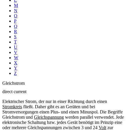
L
M
N
O
P
Q
R
S
T
U
V
W
X
Y
Z
Gleichstrom
direct current
Elektrischer Strom, der nur in einer Richtung durch einen
Stromkreis
fließt. Daher gibt es an Geräten und bei
Stromversorgungen einen Plus- und einen Minuspol. Die Begriffe
Gleichstrom und
Gleichspannung
werden parallel verwendet. Jede
elektronische Schaltung bzw. jedes Gerät benötigt im Prinzip eine
oder mehrere Gleichspannungen zwischen 3 und 24
Volt
zur