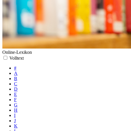
Online-Lexikon
Volltext
#
A
B
C
D
E
F
G
H
I
J
K