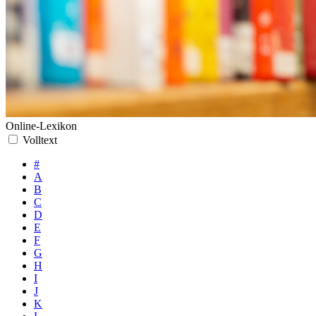
Online-Lexikon
Volltext
#
A
B
C
D
E
F
G
H
I
J
K