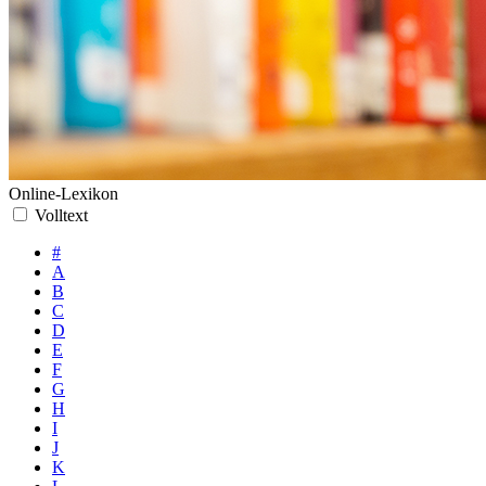
Online-Lexikon
Volltext
#
A
B
C
D
E
F
G
H
I
J
K