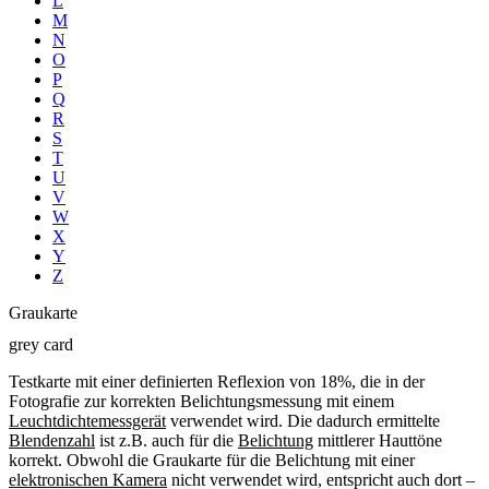
L
M
N
O
P
Q
R
S
T
U
V
W
X
Y
Z
Graukarte
grey card
Testkarte mit einer definierten Reflexion von 18%, die in der
Fotografie zur korrekten Belichtungsmessung mit einem
Leuchtdichtemessgerät
verwendet wird. Die dadurch ermittelte
Blendenzahl
ist z.B. auch für die
Belichtung
mittlerer Hauttöne
korrekt. Obwohl die Graukarte für die Belichtung mit einer
elektronischen Kamera
nicht verwendet wird, entspricht auch dort –