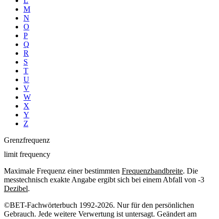
L
M
N
O
P
Q
R
S
T
U
V
W
X
Y
Z
Grenzfrequenz
limit frequency
Maximale Frequenz einer bestimmten
Frequenzbandbreite
. Die
messtechnisch exakte Angabe ergibt sich bei einem Abfall von -3
Dezibel
.
©BET-Fachwörterbuch 1992-2026. Nur für den persönlichen
Gebrauch. Jede weitere Verwertung ist untersagt. Geändert am