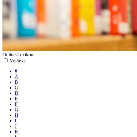
Online-Lexikon
Volltext
#
A
B
C
D
E
F
G
H
I
J
K