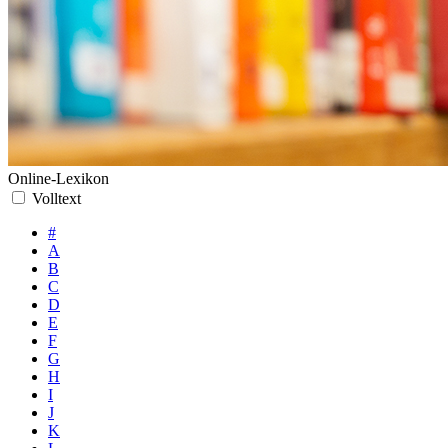
Online-Lexikon
Volltext
#
A
B
C
D
E
F
G
H
I
J
K