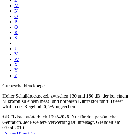
L
M
N
O
P
Q
R
S
T
U
V
W
X
Y
Z
Grenzschalldruckpegel
Hoher Schalldruckpegel, zwischen 130 und 160 dB, der bei einem
Mikrofon
zu einem mess- und hörbaren
Klirrfaktor
führt. Dieser
wird in der Regel mit 0,5% angegeben.
©BET-Fachwörterbuch 1992-2026. Nur für den persönlichen
Gebrauch. Jede weitere Verwertung ist untersagt. Geändert am
05.04.2010
zur Übersicht