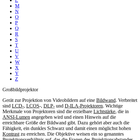
L
M
N
O
P
Q
R
S
T
U
V
W
X
Y
Z
Großbildprojektor
Gerät zur Projektion von Videobildern auf eine
Bildwand
. Verbreitet
sind
LCD-
,
LCOS
-,
DLP-
und
D-ILA-Projektoren
. Wichtige
Merkmale von Projektoren sind die erzielbare
Lichtstärke
, die in
ANSI-Lumen
angegeben wird und einen Hinweis auf die
erreichbare Größe der Bildwand gibt. Dazu gehört aber auch die
Fähigkeit, ein dunkles Schwarz und damit einen möglichst hohen
Kontrast
zu erreichen. Die Objektive weisen ein so genanntes
Projektionsverhältnis
auf, das die Fragen des Projektionsabstandes