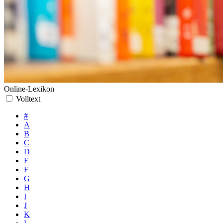
Online-Lexikon
Volltext
#
A
B
C
D
E
F
G
H
I
J
K