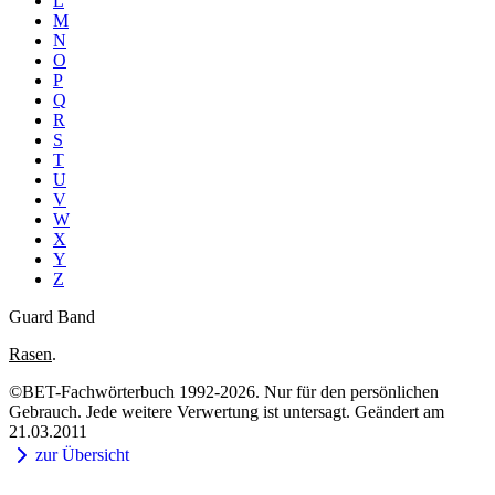
L
M
N
O
P
Q
R
S
T
U
V
W
X
Y
Z
Guard Band
Rasen
.
©BET-Fachwörterbuch 1992-2026. Nur für den persönlichen
Gebrauch. Jede weitere Verwertung ist untersagt. Geändert am
21.03.2011
zur Übersicht