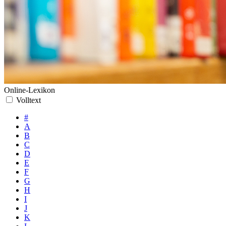
Online-Lexikon
Volltext
#
A
B
C
D
E
F
G
H
I
J
K