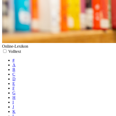
Online-Lexikon
Volltext
#
A
B
C
D
E
F
G
H
I
J
K