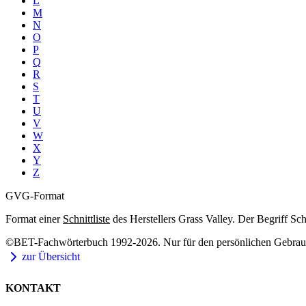
L
M
N
O
P
Q
R
S
T
U
V
W
X
Y
Z
GVG-Format
Format einer
Schnittliste
des Herstellers Grass Valley. Der Begriff Sch
©BET-Fachwörterbuch 1992-2026. Nur für den persönlichen Gebrauch
zur Übersicht
KONTAKT