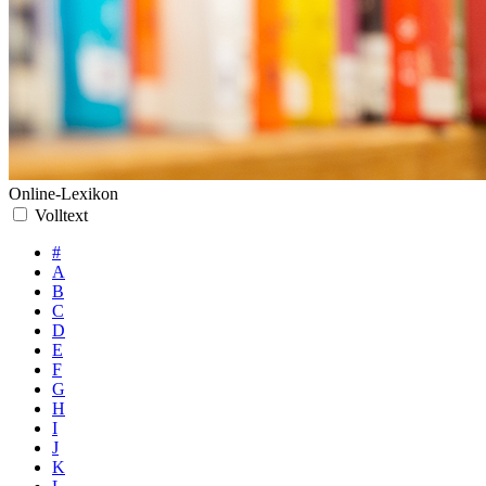
Online-Lexikon
Volltext
#
A
B
C
D
E
F
G
H
I
J
K