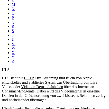
L
M
N
O
P
Q
R
S
T
U
V
W
X
Y
Z
HLS
HLS steht für
HTTP
Live Streaming und ist ein von Apple
entwickeltes und etabliertes System zur Übertragung von Live
Video- oder
Video on Demand-Inhalten
über das Internet an
Consumer-Endgeräte. Dabei wird das Videomaterial in einzelne
Dateien in der Größenordnung von zwei bis sechs Sekunden zerlegt
und nacheinander übertragen.
Überlichweise liegen die einzelnen Dateien in verschiedenen