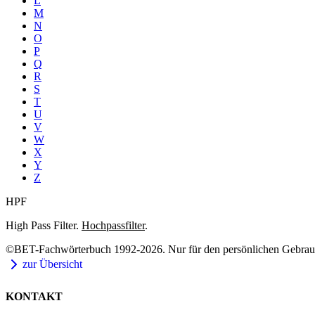
L
M
N
O
P
Q
R
S
T
U
V
W
X
Y
Z
HPF
High Pass Filter.
Hochpassfilter
.
©BET-Fachwörterbuch 1992-2026. Nur für den persönlichen Gebrauch
zur Übersicht
KONTAKT