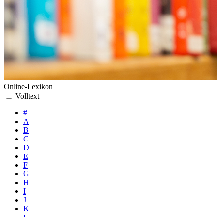
Online-Lexikon
Volltext
#
A
B
C
D
E
F
G
H
I
J
K