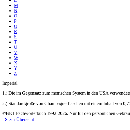
L
M
N
O
P
Q
R
S
T
U
V
W
X
Y
Z
Imperial
1.) Die im Gegensatz zum metrischen System in den USA verwendet
2.) Standardgröße von Champagnerflaschen mit einem Inhalt von 0,75
©BET-Fachwörterbuch 1992-2026. Nur für den persönlichen Gebrauch
zur Übersicht