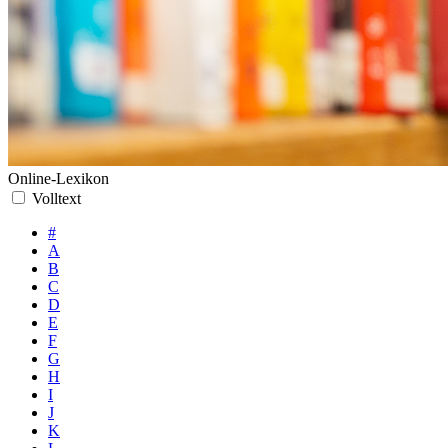
Online-Lexikon
Volltext
#
A
B
C
D
E
F
G
H
I
J
K