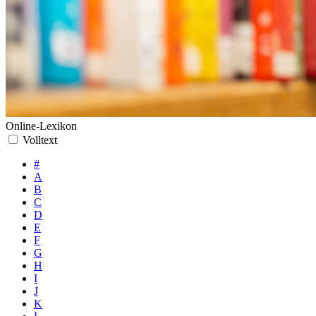
Online-Lexikon
Volltext
#
A
B
C
D
E
F
G
H
I
J
K