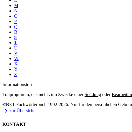
L
M
N
O
P
Q
R
S
T
U
V
W
X
Y
Z
Informationston
Tonprogramm, das nicht zum Zwecke einer
Sendung
oder
Bearbeitu
©BET-Fachwörterbuch 1992-2026. Nur für den persönlichen Gebrauch
zur Übersicht
KONTAKT