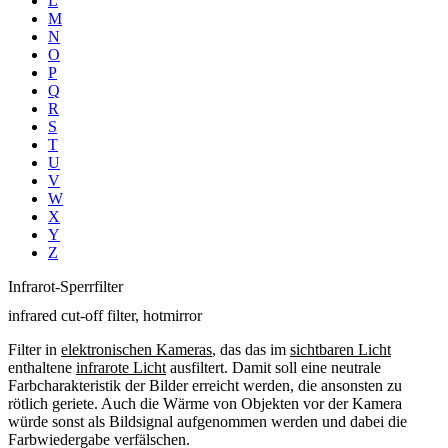
L
M
N
O
P
Q
R
S
T
U
V
W
X
Y
Z
Infrarot-Sperrfilter
infrared cut-off filter, hotmirror
Filter in
elektronischen Kameras
, das das im
sichtbaren Licht
enthaltene
infrarote Licht
ausfiltert. Damit soll eine neutrale
Farbcharakteristik der Bilder erreicht werden, die ansonsten zu
rötlich geriete. Auch die Wärme von Objekten vor der Kamera
würde sonst als Bildsignal aufgenommen werden und dabei die
Farbwiedergabe verfälschen.