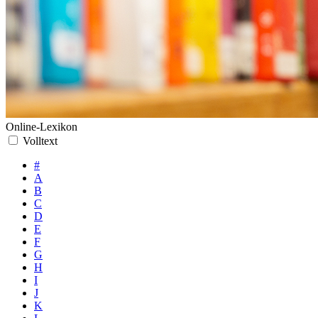
Online-Lexikon
Volltext
#
A
B
C
D
E
F
G
H
I
J
K