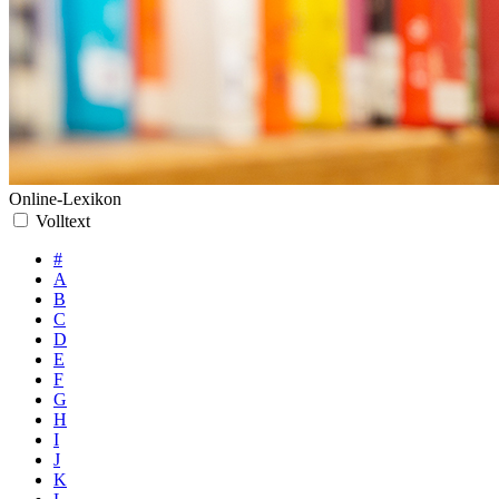
Online-Lexikon
Volltext
#
A
B
C
D
E
F
G
H
I
J
K