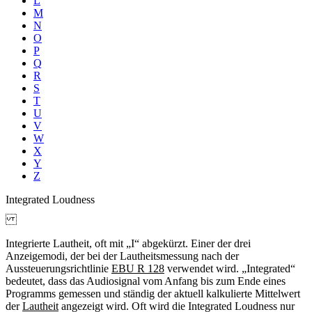
L
M
N
O
P
Q
R
S
T
U
V
W
X
Y
Z
Integrated Loudness
Integrierte Lautheit, oft mit „I“ abgekürzt. Einer der drei
Anzeigemodi, der bei der Lautheitsmessung nach der
Aussteuerungsrichtlinie
EBU R 128
verwendet wird. „Integrated“
bedeutet, dass das Audiosignal vom Anfang bis zum Ende eines
Programms gemessen und ständig der aktuell kalkulierte Mittelwert
der
Lautheit
angezeigt wird. Oft wird die Integrated Loudness nur