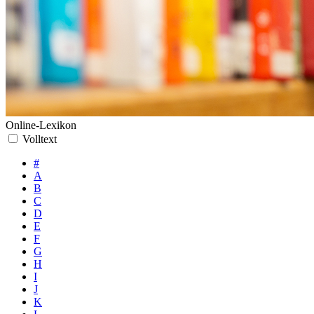
Online-Lexikon
Volltext
#
A
B
C
D
E
F
G
H
I
J
K