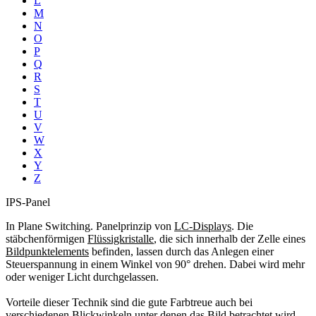
L
M
N
O
P
Q
R
S
T
U
V
W
X
Y
Z
IPS-Panel
In Plane Switching. Panelprinzip von
LC-Displays
. Die
stäbchenförmigen
Flüssigkristalle
, die sich innerhalb der Zelle eines
Bildpunktelements
befinden, lassen durch das Anlegen einer
Steuerspannung in einem Winkel von 90° drehen. Dabei wird mehr
oder weniger Licht durchgelassen.
Vorteile dieser Technik sind die gute Farbtreue auch bei
verschiedenen
Blickwinkeln
unter denen das Bild betrachtet wird