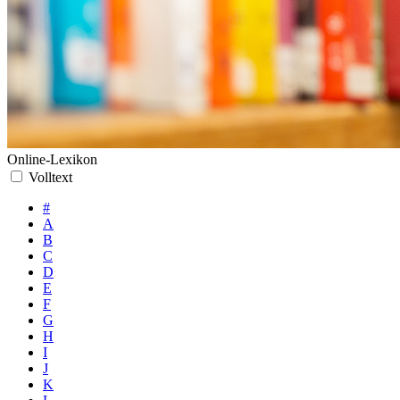
Online-Lexikon
Volltext
#
A
B
C
D
E
F
G
H
I
J
K