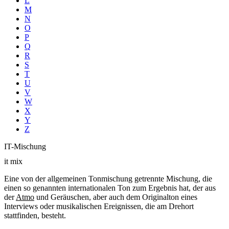
L
M
N
O
P
Q
R
S
T
U
V
W
X
Y
Z
IT-Mischung
it mix
Eine von der allgemeinen Tonmischung getrennte Mischung, die
einen so genannten internationalen Ton zum Ergebnis hat, der aus
der
Atmo
und Geräuschen, aber auch dem Originalton eines
Interviews oder musikalischen Ereignissen, die am Drehort
stattfinden, besteht.