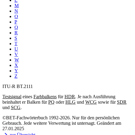
L
M
N
O
P
Q
R
S
T
U
V
W
X
Y
Z
ITU-R BT.2111
Testsignal
eines
Farbbalkens
für
HDR
. Je nach Ausführung
beinhaltet er Balken für
PQ
oder
HLG
und
WCG
sowie für
SDR
und
SCG
.
©BET-Fachwörterbuch 1992-2026. Nur für den persönlichen
Gebrauch. Jede weitere Verwertung ist untersagt. Geändert am
27.01.2025
zur Übersicht