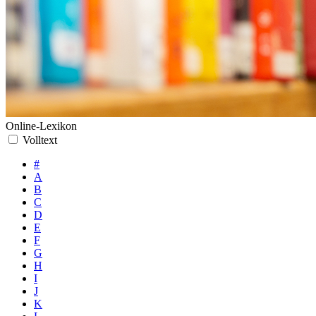
Online-Lexikon
Volltext
#
A
B
C
D
E
F
G
H
I
J
K