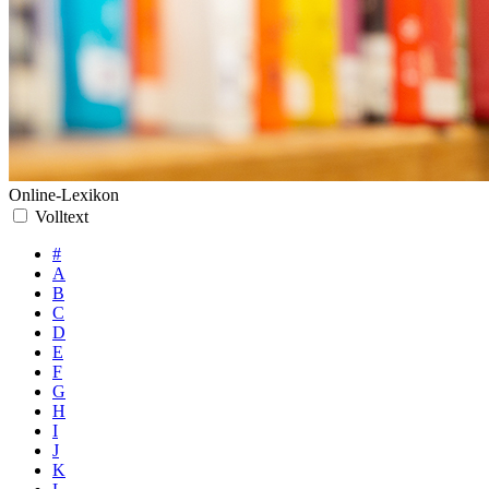
Online-Lexikon
Volltext
#
A
B
C
D
E
F
G
H
I
J
K