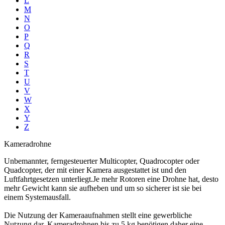
L
M
N
O
P
Q
R
S
T
U
V
W
X
Y
Z
Kameradrohne
Unbemannter, ferngesteuerter Multicopter, Quadrocopter oder
Quadcopter, der mit einer Kamera ausgestattet ist und den
Luftfahrtgesetzen unterliegt.Je mehr Rotoren eine Drohne hat, desto
mehr Gewicht kann sie aufheben und um so sicherer ist sie bei
einem Systemausfall.
Die Nutzung der Kameraaufnahmen stellt eine gewerbliche
Nutzung dar. Kameradrohnen bis zu 5 kg benötigen daher eine