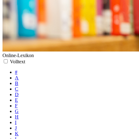
Online-Lexikon
Volltext
#
A
B
C
D
E
F
G
H
I
J
K