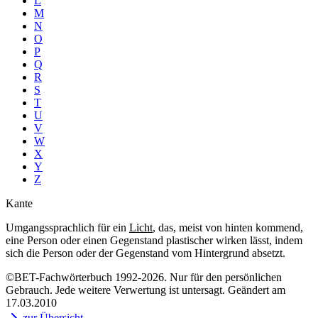
L
M
N
O
P
Q
R
S
T
U
V
W
X
Y
Z
Kante
Umgangssprachlich für ein
Licht
, das, meist von hinten kommend,
eine Person oder einen Gegenstand plastischer wirken lässt, indem
sich die Person oder der Gegenstand vom Hintergrund absetzt.
©BET-Fachwörterbuch 1992-2026. Nur für den persönlichen
Gebrauch. Jede weitere Verwertung ist untersagt. Geändert am
17.03.2010
zur Übersicht