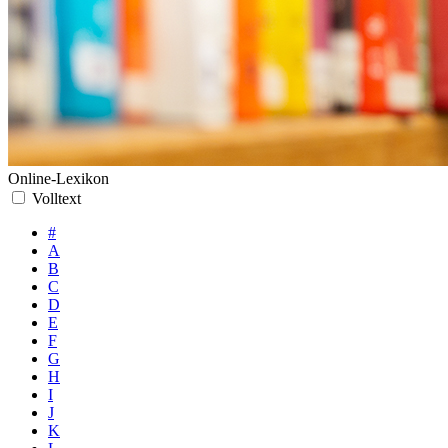
Online-Lexikon
Volltext
#
A
B
C
D
E
F
G
H
I
J
K