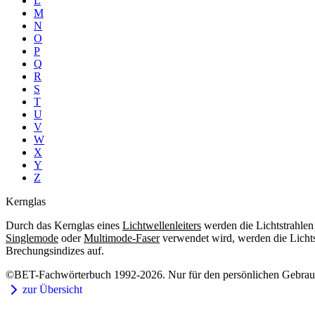
L
M
N
O
P
Q
R
S
T
U
V
W
X
Y
Z
Kernglas
Durch das Kernglas eines
Lichtwellenleiters
werden die Lichtstrahlen
Singlemode
oder
Multimode-Faser
verwendet wird, werden die Lichtst
Brechungsindizes auf.
©BET-Fachwörterbuch 1992-2026. Nur für den persönlichen Gebrauch
zur Übersicht