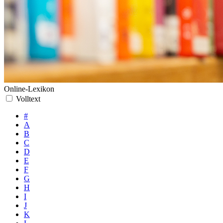
Online-Lexikon
Volltext
#
A
B
C
D
E
F
G
H
I
J
K