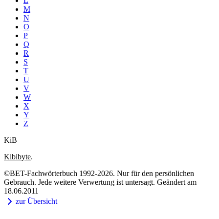
L
M
N
O
P
Q
R
S
T
U
V
W
X
Y
Z
KiB
Kibibyte
.
©BET-Fachwörterbuch 1992-2026. Nur für den persönlichen
Gebrauch. Jede weitere Verwertung ist untersagt. Geändert am
18.06.2011
zur Übersicht