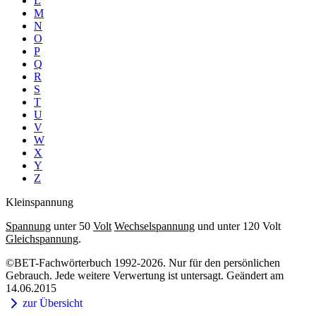
L
M
N
O
P
Q
R
S
T
U
V
W
X
Y
Z
Kleinspannung
Spannung
unter 50
Volt
Wechselspannung
und unter 120 Volt
Gleichspannung
.
©BET-Fachwörterbuch 1992-2026. Nur für den persönlichen
Gebrauch. Jede weitere Verwertung ist untersagt. Geändert am
14.06.2015
zur Übersicht