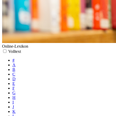
Online-Lexikon
Volltext
#
A
B
C
D
E
F
G
H
I
J
K