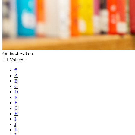
Online-Lexikon
Volltext
#
A
B
C
D
E
F
G
H
I
J
K