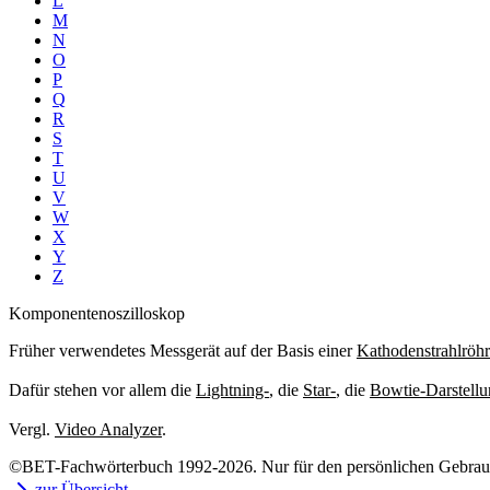
L
M
N
O
P
Q
R
S
T
U
V
W
X
Y
Z
Komponentenoszilloskop
Früher verwendetes Messgerät auf der Basis einer
Kathodenstrahlröh
Dafür stehen vor allem die
Lightning-
, die
Star-
, die
Bowtie-Darstell
Vergl.
Video Analyzer
.
©BET-Fachwörterbuch 1992-2026. Nur für den persönlichen Gebrauch
zur Übersicht