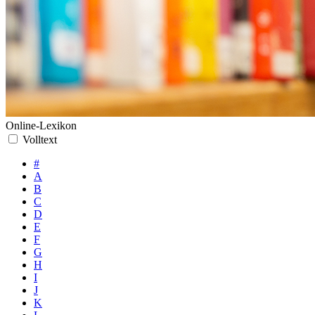
Online-Lexikon
Volltext
#
A
B
C
D
E
F
G
H
I
J
K