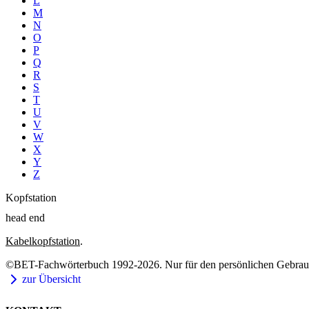
L
M
N
O
P
Q
R
S
T
U
V
W
X
Y
Z
Kopfstation
head end
Kabelkopfstation
.
©BET-Fachwörterbuch 1992-2026. Nur für den persönlichen Gebrauch
zur Übersicht