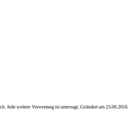
. Jede weitere Verwertung ist untersagt. Geändert am 23.06.2016