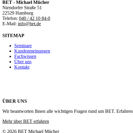
BET - Michael Mücher
Niendorfer Straße 51
22529 Hamburg
Telefon:
040 / 42 10 84-0
E-Mail:
info@bet.de
SITEMAP
Seminare
Kundenmeinungen
Fachwissen
Über uns
Kontakt
ÜBER UNS
Wir beantworten Ihnen alle wichtigen Fragen rund um BET. Erfahren 
Mehr über BET erfahren
© 2026 BET Michael Mücher