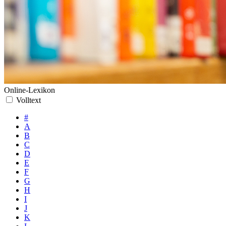
Online-Lexikon
Volltext
#
A
B
C
D
E
F
G
H
I
J
K