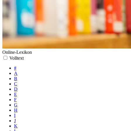
Online-Lexikon
Volltext
#
A
B
C
D
E
F
G
H
I
J
K