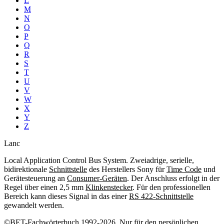
L
M
N
O
P
Q
R
S
T
U
V
W
X
Y
Z
Lanc
Local Application Control Bus System. Zweiadrige, serielle,
bidirektionale
Schnittstelle
des Herstellers Sony für
Time Code
und
Gerätesteuerung an
Consumer-Geräten
. Der Anschluss erfolgt in der
Regel über einen 2,5 mm
Klinkenstecker
. Für den professionellen
Bereich kann dieses Signal in das einer
RS 422-Schnittstelle
gewandelt werden.
©BET-Fachwörterbuch 1992-2026. Nur für den persönlichen