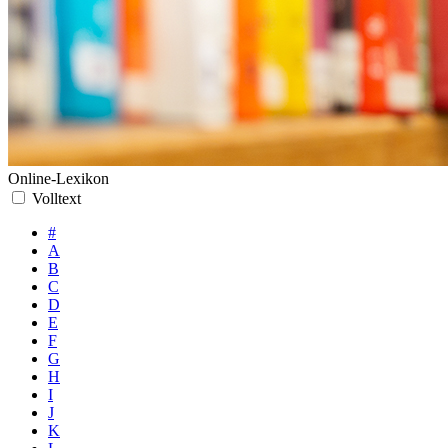
Online-Lexikon
Volltext
#
A
B
C
D
E
F
G
H
I
J
K