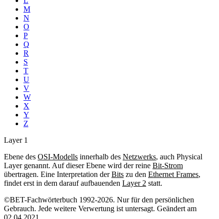
L
M
N
O
P
Q
R
S
T
U
V
W
X
Y
Z
Layer 1
Ebene des
OSI-Modells
innerhalb des
Netzwerks
, auch Physical
Layer genannt. Auf dieser Ebene wird der reine
Bit-Strom
übertragen. Eine Interpretation der
Bits
zu den
Ethernet Frames
,
findet erst in dem darauf aufbauenden
Layer 2
statt.
©BET-Fachwörterbuch 1992-2026. Nur für den persönlichen
Gebrauch. Jede weitere Verwertung ist untersagt. Geändert am
02.04.2021