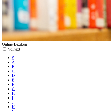
Online-Lexikon
Volltext
#
A
B
C
D
E
F
G
H
I
J
K