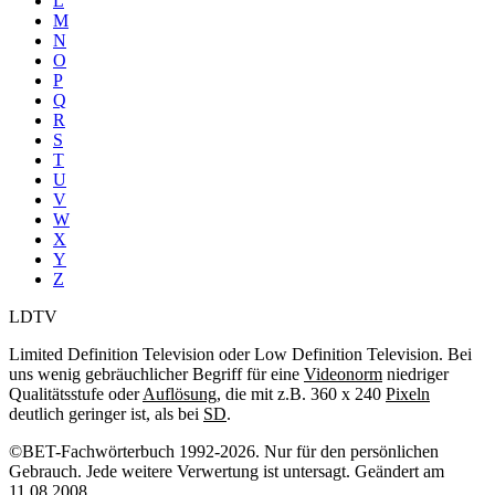
L
M
N
O
P
Q
R
S
T
U
V
W
X
Y
Z
LDTV
Limited Definition Television oder Low Definition Television. Bei
uns wenig gebräuchlicher Begriff für eine
Videonorm
niedriger
Qualitätsstufe oder
Auflösung
, die mit z.B. 360 x 240
Pixeln
deutlich geringer ist, als bei
SD
.
©BET-Fachwörterbuch 1992-2026. Nur für den persönlichen
Gebrauch. Jede weitere Verwertung ist untersagt. Geändert am
11.08.2008