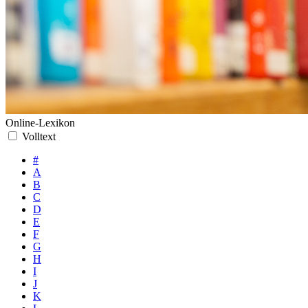
Online-Lexikon
Volltext
#
A
B
C
D
E
F
G
H
I
J
K