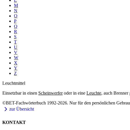
L
M
N
O
P
Q
R
S
T
U
V
W
X
Y
Z
Leuchtmittel
Einsetzbar in einen
Scheinwerfer
oder in eine
Leuchte
, auch Brenner 
©BET-Fachwörterbuch 1992-2026. Nur für den persönlichen Gebrauch
zur Übersicht
KONTAKT