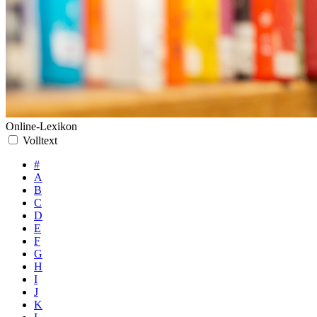
Online-Lexikon
Volltext
#
A
B
C
D
E
F
G
H
I
J
K