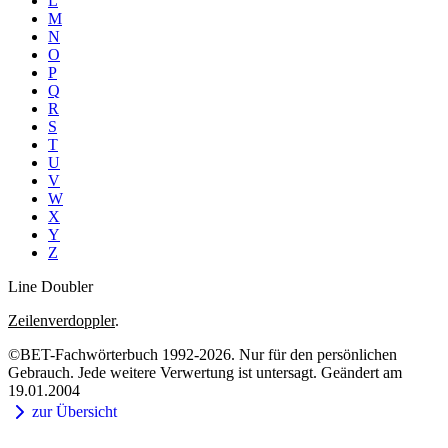
L
M
N
O
P
Q
R
S
T
U
V
W
X
Y
Z
Line Doubler
Zeilenverdoppler
.
©BET-Fachwörterbuch 1992-2026. Nur für den persönlichen
Gebrauch. Jede weitere Verwertung ist untersagt. Geändert am
19.01.2004
zur Übersicht