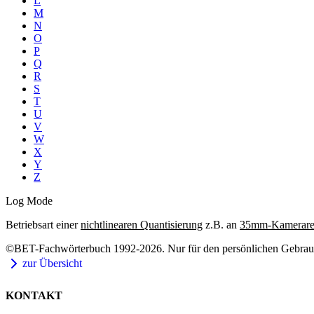
L
M
N
O
P
Q
R
S
T
U
V
W
X
Y
Z
Log Mode
Betriebsart einer
nichtlinearen Quantisierung
z.B. an
35mm-Kamerare
©BET-Fachwörterbuch 1992-2026. Nur für den persönlichen Gebrauch
zur Übersicht
KONTAKT