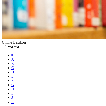
Online-Lexikon
Volltext
#
A
B
C
D
E
F
G
H
I
J
K