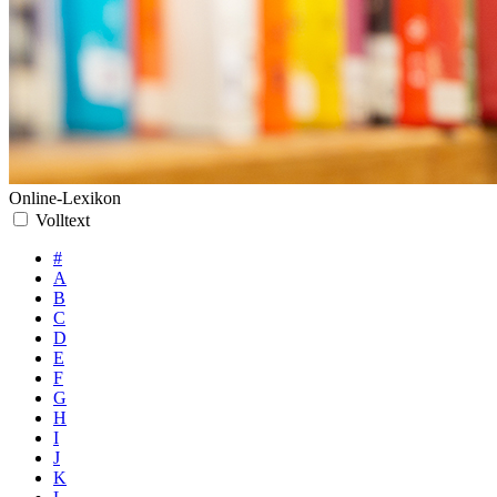
Online-Lexikon
Volltext
#
A
B
C
D
E
F
G
H
I
J
K