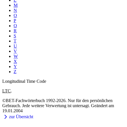
L
M
N
O
P
Q
R
S
T
U
V
W
X
Y
Z
Longitudinal Time Code
LTC
.
©BET-Fachwörterbuch 1992-2026. Nur für den persönlichen
Gebrauch. Jede weitere Verwertung ist untersagt. Geändert am
19.01.2004
zur Übersicht