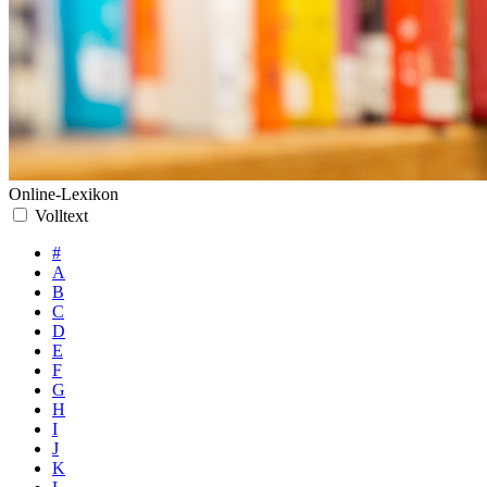
Online-Lexikon
Volltext
#
A
B
C
D
E
F
G
H
I
J
K