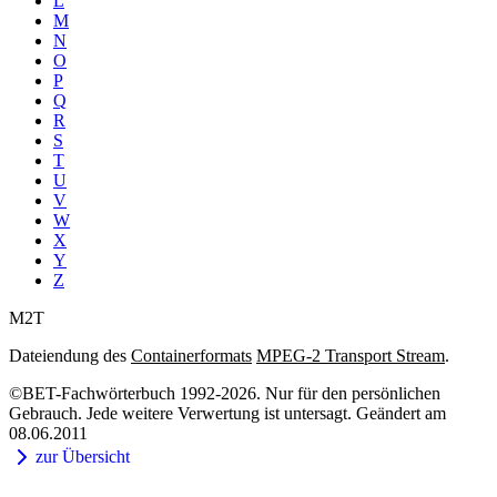
L
M
N
O
P
Q
R
S
T
U
V
W
X
Y
Z
M2T
Dateiendung des
Containerformats
MPEG-2 Transport Stream
.
©BET-Fachwörterbuch 1992-2026. Nur für den persönlichen
Gebrauch. Jede weitere Verwertung ist untersagt. Geändert am
08.06.2011
zur Übersicht