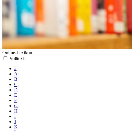
Online-Lexikon
Volltext
#
A
B
C
D
E
F
G
H
I
J
K