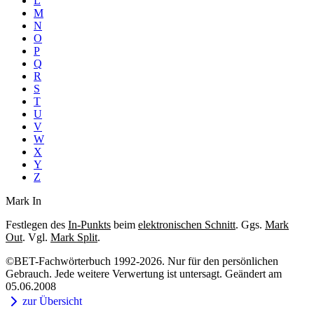
L
M
N
O
P
Q
R
S
T
U
V
W
X
Y
Z
Mark In
Festlegen des
In-Punkts
beim
elektronischen Schnitt
. Ggs.
Mark
Out
. Vgl.
Mark Split
.
©BET-Fachwörterbuch 1992-2026. Nur für den persönlichen
Gebrauch. Jede weitere Verwertung ist untersagt. Geändert am
05.06.2008
zur Übersicht